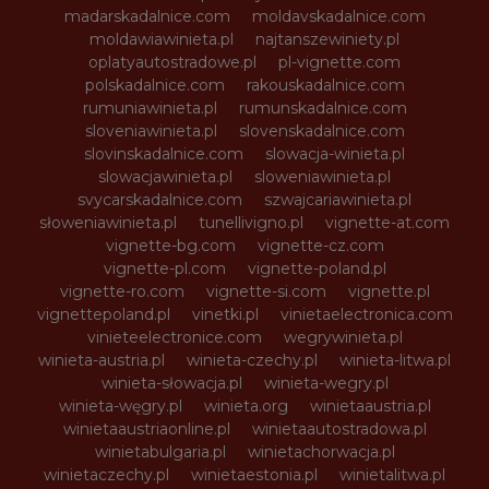
madarskadalnice.com
moldavskadalnice.com
moldawiawinieta.pl
najtanszewiniety.pl
oplatyautostradowe.pl
pl-vignette.com
polskadalnice.com
rakouskadalnice.com
rumuniawinieta.pl
rumunskadalnice.com
sloveniawinieta.pl
slovenskadalnice.com
slovinskadalnice.com
slowacja-winieta.pl
slowacjawinieta.pl
sloweniawinieta.pl
svycarskadalnice.com
szwajcariawinieta.pl
słoweniawinieta.pl
tunellivigno.pl
vignette-at.com
vignette-bg.com
vignette-cz.com
vignette-pl.com
vignette-poland.pl
vignette-ro.com
vignette-si.com
vignette.pl
vignettepoland.pl
vinetki.pl
vinietaelectronica.com
vinieteelectronice.com
wegrywinieta.pl
winieta-austria.pl
winieta-czechy.pl
winieta-litwa.pl
winieta-słowacja.pl
winieta-wegry.pl
winieta-węgry.pl
winieta.org
winietaaustria.pl
winietaaustriaonline.pl
winietaautostradowa.pl
winietabulgaria.pl
winietachorwacja.pl
winietaczechy.pl
winietaestonia.pl
winietalitwa.pl