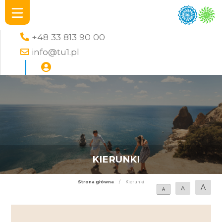
+48 33 813 90 00
info@tu1.pl
KIERUNKI
Strona główna
/
Kierunki
A
A
A