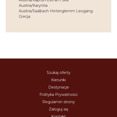
Austria/Kaprun-Zell am Sea
Austria/Karyntia
Austria/Saalbach Hinterglemm Leogang
Grecja
Szukaj oferty
Kierunki
Destynacje
Polityka Prywatności
Regulamin strony
Zaloguj się
Kontakt