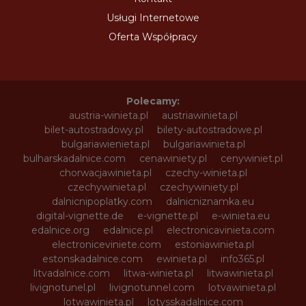
Usługi Internetowe
Oferta Współpracy
Polecamy:
austria-winieta.pl
austriawinieta.pl
bilet-autostradowy.pl
bilety-autostradowe.pl
bulgariawienieta.pl
bulgariawinieta.pl
bulharskadalnice.com
cenawiniety.pl
cenywiniet.pl
chorwacjawinieta.pl
czechy-winieta.pl
czechywinieta.pl
czechywiniety.pl
dalnicnipoplatky.com
dalnicniznamka.eu
digital-vignette.de
e-vignette.pl
e-winieta.eu
edalnice.org
edalnice.pl
electronicavinieta.com
electroniceviniete.com
estoniawinieta.pl
estonskadalnice.com
ewinieta.pl
info365.pl
litvadalnice.com
litwa-winieta.pl
litwawinieta.pl
livignotunel.pl
livignotunnel.com
lotvawinieta.pl
lotwawinieta.pl
lotysskadalnice.com