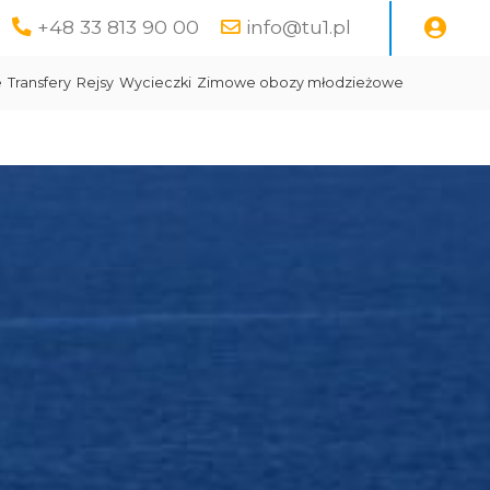
+48 33 813 90 00
info@tu1.pl
e
Transfery
Rejsy
Wycieczki
Zimowe obozy młodzieżowe