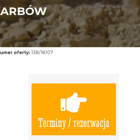
SKARBÓW
umer oferty:
138/18107
Terminy / rezerwacja