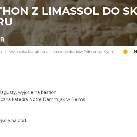
HON Z LIMASSOL DO 
RU
UR
N
a
/
Wycieczka Marathon z Limassol do skarbów Północnego Cypru
gusty, wyjście na bastion
iecczna katedra Notre Damm jak w Reims
ście na port