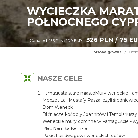
WYCIECZKA MARAT
PÓŁNOCNEGO CYP
326 PLN / 75 E
Cena od
435 PLN / 100 EUR
Strona główna
/
Ofert
NASZE CELE
Famagusta stare miastoMury weneckie Fama
Meczet Lali Mustafy Pasza, czyli średniow
Dom Wenecki
Bliźniacze kościoły Joannitów i Templariuszy
Weneckie mury obronne w Famaguście - wyj
Plac Namika Kemala
Pałac Luisdwugów i weneckich dożów