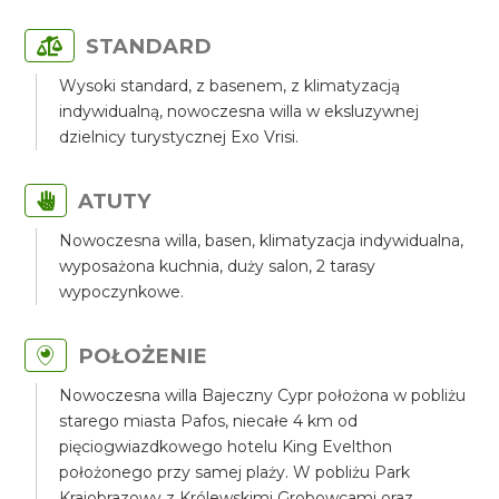
STANDARD
Wysoki standard, z basenem, z klimatyzacją
indywidualną, nowoczesna willa w eksluzywnej
dzielnicy turystycznej Exo Vrisi.
ATUTY
Nowoczesna willa, basen, klimatyzacja indywidualna,
wyposażona kuchnia, duży salon, 2 tarasy
wypoczynkowe.
POŁOŻENIE
Nowoczesna willa Bajeczny Cypr położona w pobliżu
starego miasta Pafos, niecałe 4 km od
pięciogwiazdkowego hotelu King Evelthon
położonego przy samej plaży. W pobliżu Park
Krajobrazowy z Królewskimi Grobowcami oraz