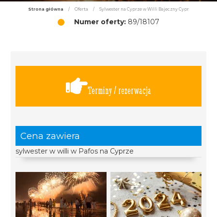
Strona główna
/
Oferta
/
Sylwester na Cyprze w Willi Bajeczny Cypr
Numer oferty:
89/18107
Terminy / rezerwacja
Cena zawiera
sylwester w willi w Pafos na Cyprze