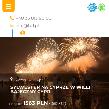
+48 33 813 90 00
info@tu1.pl
Pafos
→
Cypr
SYLWESTER NA CYPRZE W WILLI
BAJECZNY CYPR
1563 PLN
/ 360 EUR
Cena od