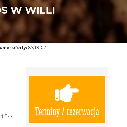
S W WILLI
umer oferty:
87/18107
Terminy / rezerwacja
ej Exo