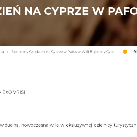
IEŃ NA CYPRZE W PAFO
N
rta
/
Słoneczny Grudzień na Cyprze w Pafos w Willi Bajeczny Cypr
cy EXO VRISI.
widualną, nowoczesna willa w eksluzywnej dzielnicy turystyczn