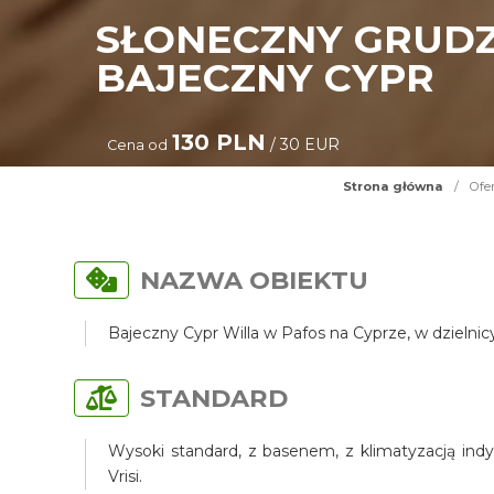
SŁONECZNY GRUDZ
BAJECZNY CYPR
130 PLN
/ 30 EUR
Cena od
Strona główna
/
Ofe
NAZWA OBIEKTU
Bajeczny Cypr Willa w Pafos na Cyprze, w dzielni
STANDARD
Wysoki standard, z basenem, z klimatyzacją indy
Vrisi.