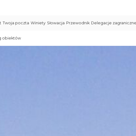
t
Twoja poczta
Winiety
Słowacja
Przewodnik
Delegacje zagraniczn
g obiektów