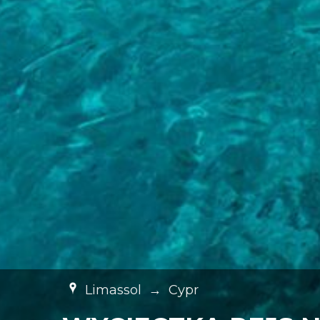
Limassol
→
Cypr