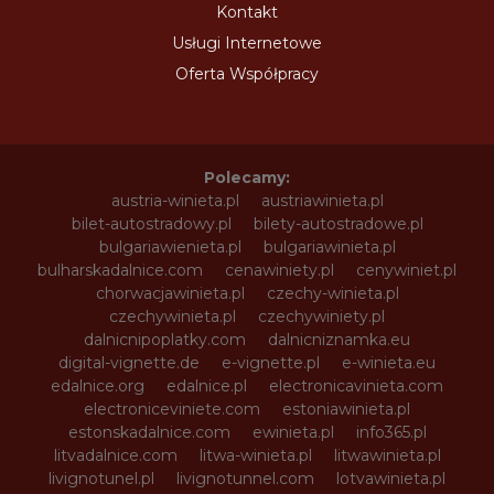
Kontakt
Usługi Internetowe
Oferta Współpracy
Polecamy:
austria-winieta.pl
austriawinieta.pl
bilet-autostradowy.pl
bilety-autostradowe.pl
bulgariawienieta.pl
bulgariawinieta.pl
bulharskadalnice.com
cenawiniety.pl
cenywiniet.pl
chorwacjawinieta.pl
czechy-winieta.pl
czechywinieta.pl
czechywiniety.pl
dalnicnipoplatky.com
dalnicniznamka.eu
digital-vignette.de
e-vignette.pl
e-winieta.eu
edalnice.org
edalnice.pl
electronicavinieta.com
electroniceviniete.com
estoniawinieta.pl
estonskadalnice.com
ewinieta.pl
info365.pl
litvadalnice.com
litwa-winieta.pl
litwawinieta.pl
livignotunel.pl
livignotunnel.com
lotvawinieta.pl