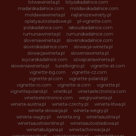
lotwawinieta.pl
lotysskadalnice.com
madarskadalnice.com
moldavskadalnice.com
moldawiawinieta.pl
najtanszewiniety.pl
oplatyautostradowe.pl
pl-vignette.com
polskadalnice.com
rakouskadalnice.com
rumuniawinieta.pl
rumunskadalnice.com
sloveniawinieta.pl
slovenskadalnice.com
slovinskadalnice.com
slowacja-winieta.pl
slowacjawinieta.pl
sloweniawinieta.pl
svycarskadalnice.com
szwajcariawinieta.pl
słoweniawinieta.pl
tunellivigno.pl
vignette-at.com
vignette-bg.com
vignette-cz.com
vignette-pl.com
vignette-poland.pl
vignette-ro.com
vignette-si.com
vignette.pl
vignettepoland.pl
vinetki.pl
vinietaelectronica.com
vinieteelectronice.com
wegrywinieta.pl
winieta-austria.pl
winieta-czechy.pl
winieta-litwa.pl
winieta-słowacja.pl
winieta-wegry.pl
winieta-węgry.pl
winieta.org
winietaaustria.pl
winietaaustriaonline.pl
winietaautostradowa.pl
winietabulgaria.pl
winietachorwacja.pl
winietaczechy.pl
winietaestonia.pl
winietalitwa.pl