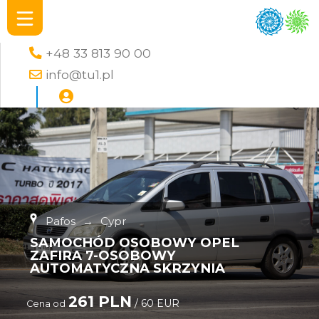
+48 33 813 90 00
info@tu1.pl
Pafos
→
Cypr
SAMOCHÓD OSOBOWY OPEL
ZAFIRA 7-OSOBOWY
AUTOMATYCZNA SKRZYNIA
261 PLN
/ 60 EUR
Cena od