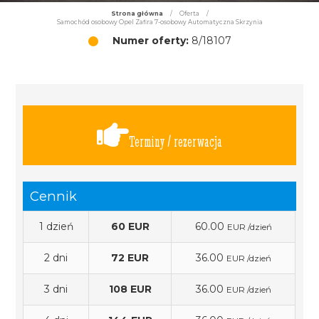
Strona główna
/
Oferta
/
Samochód osobowy Opel Zafira 7-osobowy Automatyczna Skrzynia
Numer oferty:
8/18107
Terminy / rezerwacja
Cennik
1 dzień
60 EUR
60.00
EUR /dzień
2 dni
72 EUR
36.00
EUR /dzień
3 dni
108 EUR
36.00
EUR /dzień