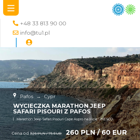
+48 33 813 90 00
info@tu1.pl
Pafos
→
Cypr
WYCIECZKA MARATHON JEEP
SAFARI PISOURI Z PAFOS
Marathon Jeep Safari Pisouri Cape Aspro na liście UNESCO
260 PLN / 60 EUR
Cena od
326 PLN / 75 EUR