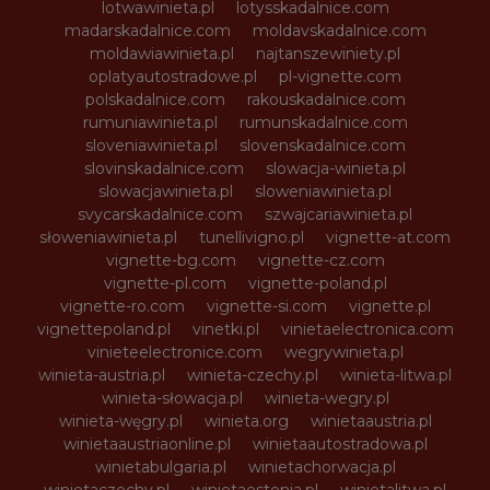
lotwawinieta.pl
lotysskadalnice.com
madarskadalnice.com
moldavskadalnice.com
moldawiawinieta.pl
najtanszewiniety.pl
oplatyautostradowe.pl
pl-vignette.com
polskadalnice.com
rakouskadalnice.com
rumuniawinieta.pl
rumunskadalnice.com
sloveniawinieta.pl
slovenskadalnice.com
slovinskadalnice.com
slowacja-winieta.pl
slowacjawinieta.pl
sloweniawinieta.pl
svycarskadalnice.com
szwajcariawinieta.pl
słoweniawinieta.pl
tunellivigno.pl
vignette-at.com
vignette-bg.com
vignette-cz.com
vignette-pl.com
vignette-poland.pl
vignette-ro.com
vignette-si.com
vignette.pl
vignettepoland.pl
vinetki.pl
vinietaelectronica.com
vinieteelectronice.com
wegrywinieta.pl
winieta-austria.pl
winieta-czechy.pl
winieta-litwa.pl
winieta-słowacja.pl
winieta-wegry.pl
winieta-węgry.pl
winieta.org
winietaaustria.pl
winietaaustriaonline.pl
winietaautostradowa.pl
winietabulgaria.pl
winietachorwacja.pl