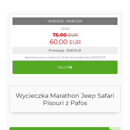
09.08.2026 - 09.08.2026
CENA
75.00
EUR
60.00
EUR
Promocja
:
-15.00
EUR
Najniższa cena z ostatnich 30 dni przed obniżką:
60.00 EUR
DALEJ
Wycieczka Marathon Jeep Safari
Pisouri z Pafos