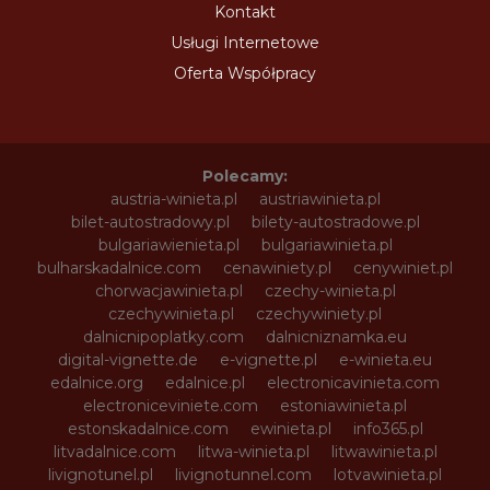
Kontakt
Usługi Internetowe
Oferta Współpracy
Polecamy:
austria-winieta.pl
austriawinieta.pl
bilet-autostradowy.pl
bilety-autostradowe.pl
bulgariawienieta.pl
bulgariawinieta.pl
bulharskadalnice.com
cenawiniety.pl
cenywiniet.pl
chorwacjawinieta.pl
czechy-winieta.pl
czechywinieta.pl
czechywiniety.pl
dalnicnipoplatky.com
dalnicniznamka.eu
digital-vignette.de
e-vignette.pl
e-winieta.eu
edalnice.org
edalnice.pl
electronicavinieta.com
electroniceviniete.com
estoniawinieta.pl
estonskadalnice.com
ewinieta.pl
info365.pl
litvadalnice.com
litwa-winieta.pl
litwawinieta.pl
livignotunel.pl
livignotunnel.com
lotvawinieta.pl