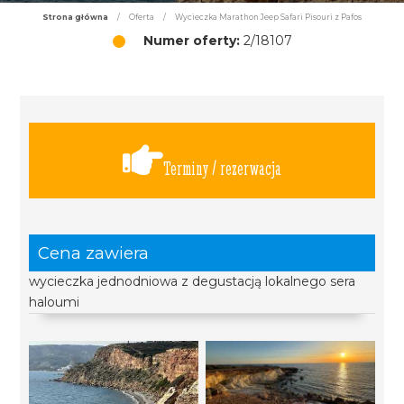
Strona główna
/
Oferta
/
Wycieczka Marathon Jeep Safari Pisouri z Pafos
Numer oferty:
2/18107
Terminy / rezerwacja
Cena zawiera
wycieczka jednodniowa z degustacją lokalnego sera
haloumi