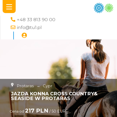
+48 33 813 90 00
info@tu1.pl
Protaras
→
Cypr
JAZDA KONNA CROSS COUNTRY&
SEASIDE W PROTARAS
217 PLN
/ 50 EUR
Cena od