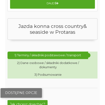
DALEJ
Jazda konna cross country&
seaside w Protaras
1) Terminy / składniki podstawowe / transport
2) Dane osobowe / składniki dodatkowe /
dokumenty
3) Podsumowanie
DOSTĘPNE OPCJE
Jak chcesz dojechać?