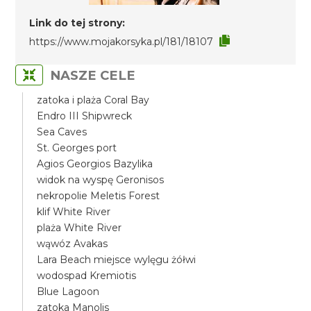
Link do tej strony:
https://www.mojakorsyka.pl/181/18107
NASZE CELE
zatoka i plaża Coral Bay
Endro III Shipwreck
Sea Caves
St. Georges port
Agios Georgios Bazylika
widok na wyspę Geronisos
nekropolie Meletis Forest
klif White River
plaża White River
wąwóz Avakas
Lara Beach miejsce wylęgu żółwi
wodospad Kremiotis
Blue Lagoon
zatoka Manolis