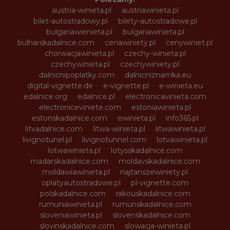
austria-winieta.pl
austriawinieta.pl
bilet-autostradowy.pl
bilety-autostradowe.pl
bulgariawienieta.pl
bulgariawinieta.pl
bulharskadalnice.com
cenawiniety.pl
cenywiniet.pl
chorwacjawinieta.pl
czechy-winieta.pl
czechywinieta.pl
czechywiniety.pl
dalnicnipoplatky.com
dalnicniznamka.eu
digital-vignette.de
e-vignette.pl
e-winieta.eu
edalnice.org
edalnice.pl
electronicavinieta.com
electroniceviniete.com
estoniawinieta.pl
estonskadalnice.com
ewinieta.pl
info365.pl
litvadalnice.com
litwa-winieta.pl
litwawinieta.pl
livignotunel.pl
livignotunnel.com
lotvawinieta.pl
lotwawinieta.pl
lotysskadalnice.com
madarskadalnice.com
moldavskadalnice.com
moldawiawinieta.pl
najtanszewiniety.pl
oplatyautostradowe.pl
pl-vignette.com
polskadalnice.com
rakouskadalnice.com
rumuniawinieta.pl
rumunskadalnice.com
sloveniawinieta.pl
slovenskadalnice.com
slovinskadalnice.com
slowacja-winieta.pl