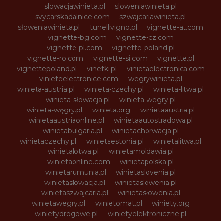
slowacjawinieta.pl
sloweniawinieta.pl
svycarskadalnice.com
szwajcariawinieta.pl
słoweniawinieta.pl
tunellivigno.pl
vignette-at.com
vignette-bg.com
vignette-cz.com
vignette-pl.com
vignette-poland.pl
vignette-ro.com
vignette-si.com
vignette.pl
vignettepoland.pl
vinetki.pl
vinietaelectronica.com
vinieteelectronice.com
wegrywinieta.pl
winieta-austria.pl
winieta-czechy.pl
winieta-litwa.pl
winieta-słowacja.pl
winieta-wegry.pl
winieta-węgry.pl
winieta.org
winietaaustria.pl
winietaaustriaonline.pl
winietaautostradowa.pl
winietabulgaria.pl
winietachorwacja.pl
winietaczechy.pl
winietaestonia.pl
winietalitwa.pl
winietalotwa.pl
winietamoldawia.pl
winietaonline.com
winietapolska.pl
winietarumunia.pl
winietaslovenia.pl
winietaslowacja.pl
winietaslowenia.pl
winietaszwajcaria.pl
winietasłowenia.pl
winietawegry.pl
winietomat.pl
winiety.org
winietydrogowe.pl
winietyelektroniczne.pl