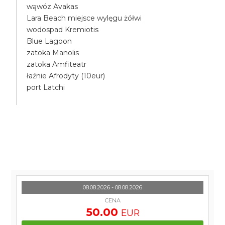
wąwóz Avakas
Lara Beach miejsce wylęgu żółwi
wodospad Kremiotis
Blue Lagoon
zatoka Manolis
zatoka Amfiteatr
łaźnie Afrodyty (10eur)
port Latchi
08.08.2026 - 08.08.2026
CENA
50.00
EUR