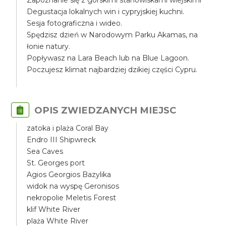
Zapoznanie się z górskimi stanowiskami wiejskimi
Degustacja lokalnych win i cypryjskiej kuchni.
Sesja fotograficzna i wideo.
Spędzisz dzień w Narodowym Parku Akamas, na
łonie natury.
Popływasz na Lara Beach lub na Blue Lagoon.
Poczujesz klimat najbardziej dzikiej części Cypru.
OPIS ZWIEDZANYCH MIEJSC
zatoka i plaża Coral Bay
Endro III Shipwreck
Sea Caves
St. Georges port
Agios Georgios Bazylika
widok na wyspę Geronisos
nekropolie Meletis Forest
klif White River
plaża White River