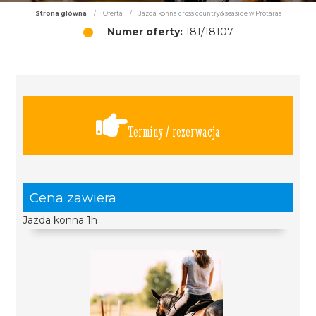
Strona główna
/
Oferta
/
Jazda konna cross country& seaside w Protaras
Numer oferty:
181/18107
Terminy / rezerwacja
Cena zawiera
Jazda konna 1h