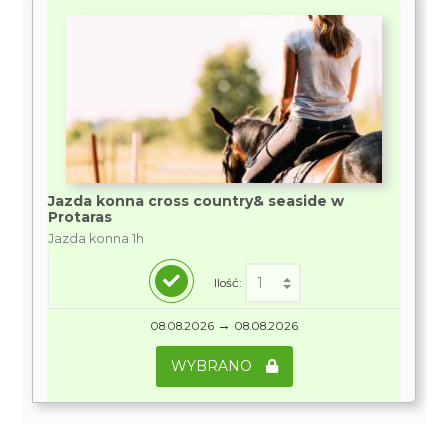
Jazda konna cross country& seaside w
Protaras
Jazda konna 1h
Ilość:
→
08.08.2026
08.08.2026
WYBRANO