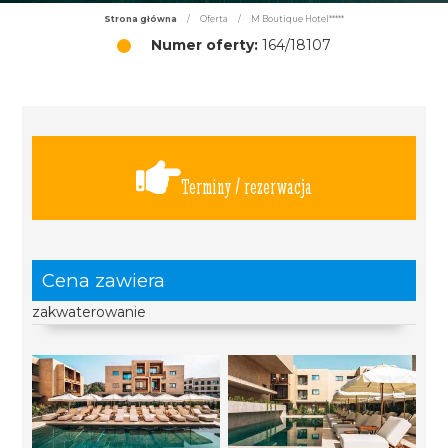
Strona główna
/
Oferta
/
M Boutique Hotel*****
Numer oferty:
164/18107
Terminy / rezerwacja
Cena zawiera
zakwaterowanie