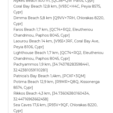
Alykes Beach 500 m, [QC38+QW Pafos, Cypr]
Coral Bay Beach 12,8 km, [V93C+H4C, Peyia 8575,
Cypr]
Dimma Beach 5,8 km [Q9VV+7RH, Chlorakas 8220,
Cypr]
Faros Beach 1,7 km, [QC74+RQ2, Eleutheriou
Chandrinou, Paphos 8045, Cypr]
Laourou Beach 14 km, [V955+JRF, Coral Bay Ave,
Peyia 8106, Cypr]
Lighthouse Beach 1,7 km, [QC74+RQ2, Eleutheriou
Chandrinou, Paphos 8045, Cypr]
Pachyammos 1,9 km, [34.74378283598441,
32.42381059110281]
Patricia’s Bay Beach 1,4km, [PCXF+3QM]
Potima Beach 12,9 km, [R9MR+Q8Q, Kissonerga
8574, Cypr]
Rikkos Beach 4,3 km, [34.73606380160434,
32.44716963662458]
Sea Caves 17,6 km, [R93V+9QF, Chlorakas 8220,
Cypr]