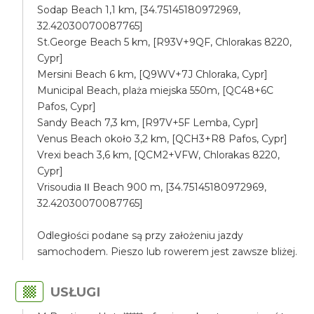
Sodap Beach 1,1 km, [34.75145180972969,
32.42030070087765]
St.George Beach 5 km, [R93V+9QF, Chlorakas 8220,
Cypr]
Mersini Beach 6 km, [Q9WV+7J Chloraka, Cypr]
Municipal Beach, plaża miejska 550m, [QC48+6C
Pafos, Cypr]
Sandy Beach 7,3 km, [R97V+5F Lemba, Cypr]
Venus Beach około 3,2 km, [QCH3+R8 Pafos, Cypr]
Vrexi beach 3,6 km, [QCM2+VFW, Chlorakas 8220,
Cypr]
Vrisoudia ΙΙ Beach 900 m, [34.75145180972969,
32.42030070087765]
Odległości podane są przy założeniu jazdy
samochodem. Pieszo lub rowerem jest zawsze bliżej.
USŁUGI