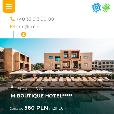
+48 33 813 90 00
info@tu1.pl
Pafos
→
Cypr
M BOUTIQUE HOTEL*****
560 PLN
/ 129 EUR
Cena od