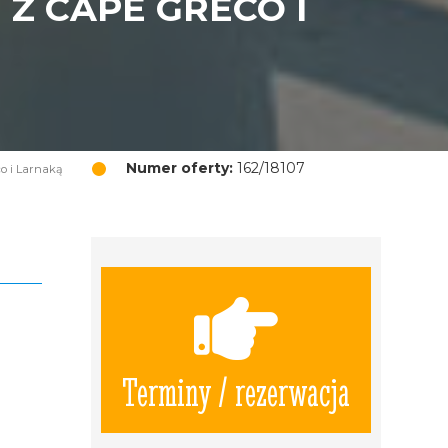
Z CAPE GRECO I
Numer oferty:
162/18107
co i Larnaką
Terminy / rezerwacja