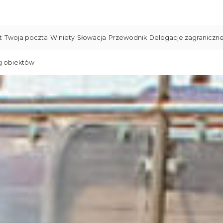
t
Twoja poczta
Winiety
Słowacja
Przewodnik
Delegacje zagraniczn
g obiektów