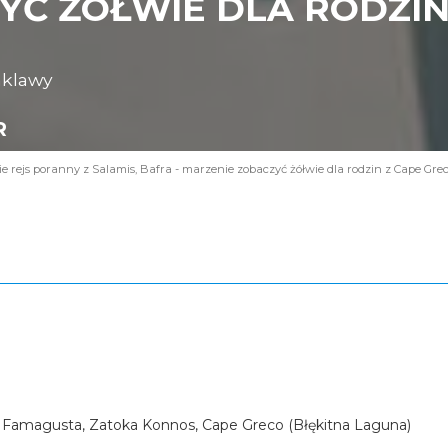
Ć ŻÓŁWIE DLA RODZIN 
nklawy
R
 rejs poranny z Salamis, Bafra - marzenie zobaczyć żółwie dla rodzin z Cape Gre
 Famagusta, Zatoka Konnos, Cape Greco (Błękitna Laguna)