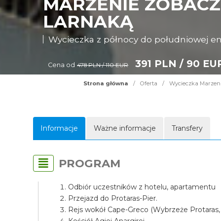
MARZENIE ZOBACZY
LARNAKĄ
Wycieczka z północy do południowej e
391 PLN / 90 EU
Cena od
478 PLN / 110 EUR
Strona główna
/
Oferta
/
Wycieczka Marzenie
Informacje
Ważne informacje
Transfery
PROGRAM
Odbiór uczestników z hotelu, apartamentu
Przejazd do Protaras-Pier.
Rejs wokół Cape-Greco (Wybrzeże Protaras,