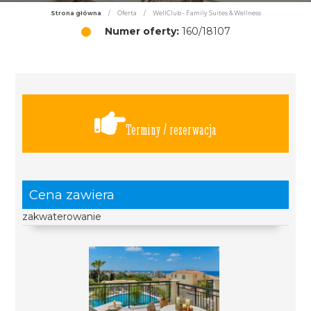
Strona główna
/
Oferta
/
WellClub - Family Suites & Wellness
Numer oferty:
160/18107
Terminy / rezerwacja
Cena zawiera
zakwaterowanie