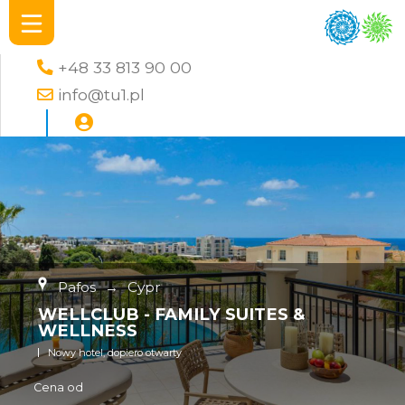
+48 33 813 90 00
info@tu1.pl
Pafos
→
Cypr
WELLCLUB - FAMILY SUITES &
WELLNESS
Nowy hotel, dopiero otwarty
Cena od