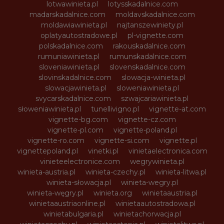
lotwawinieta.pl
lotysskadalnice.com
madarskadalnice.com
moldavskadalnice.com
moldawiawinieta.pl
najtanszewiniety.pl
oplatyautostradowe.pl
pl-vignette.com
polskadalnice.com
rakouskadalnice.com
rumuniawinieta.pl
rumunskadalnice.com
sloveniawinieta.pl
slovenskadalnice.com
slovinskadalnice.com
slowacja-winieta.pl
slowacjawinieta.pl
sloweniawinieta.pl
svycarskadalnice.com
szwajcariawinieta.pl
słoweniawinieta.pl
tunellivigno.pl
vignette-at.com
vignette-bg.com
vignette-cz.com
vignette-pl.com
vignette-poland.pl
vignette-ro.com
vignette-si.com
vignette.pl
vignettepoland.pl
vinetki.pl
vinietaelectronica.com
vinieteelectronice.com
wegrywinieta.pl
winieta-austria.pl
winieta-czechy.pl
winieta-litwa.pl
winieta-słowacja.pl
winieta-wegry.pl
winieta-węgry.pl
winieta.org
winietaaustria.pl
winietaaustriaonline.pl
winietaautostradowa.pl
winietabulgaria.pl
winietachorwacja.pl