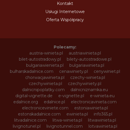
Kontakt
Usługi Internetowe
Oferta Współpracy
Polecamy:
austria-winieta.pl
austriawinieta.pl
bilet-autostradowy.pl
bilety-autostradowe.pl
bulgariawienieta.pl
bulgariawinieta.pl
bulharskadalnice.com
cenawiniety.pl
cenywiniet.pl
chorwacjawinieta.pl
czechy-winieta.pl
czechywinieta.pl
czechywiniety.pl
dalnicnipoplatky.com
dalnicniznamka.eu
digital-vignette.de
e-vignette.pl
e-winieta.eu
edalnice.org
edalnice.pl
electronicavinieta.com
electroniceviniete.com
estoniawinieta.pl
estonskadalnice.com
ewinieta.pl
info365.pl
litvadalnice.com
litwa-winieta.pl
litwawinieta.pl
livignotunel.pl
livignotunnel.com
lotvawinieta.pl