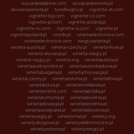
svycarskadalnice.com
szwajcariawinieta.pl
słoweniawinieta.pl
tunellivigno.pl
vignette-at.com
vignette-bg.com
vignette-cz.com
vignette-pl.com
vignette-poland.pl
vignette-ro.com
vignette-si.com
vignette.pl
vignettepoland.pl
vinetki.pl
vinietaelectronica.com
vinieteelectronice.com
wegrywinieta.pl
winieta-austria.pl
winieta-czechy.pl
winieta-litwa.pl
winieta-słowacja.pl
winieta-wegry.pl
winieta-węgry.pl
winieta.org
winietaaustria.pl
winietaaustriaonline.pl
winietaautostradowa.pl
winietabulgaria.pl
winietachorwacja.pl
winietaczechy.pl
winietaestonia.pl
winietalitwa.pl
winietalotwa.pl
winietamoldawia.pl
winietaonline.com
winietapolska.pl
winietarumunia.pl
winietaslovenia.pl
winietaslowacja.pl
winietaslowenia.pl
winietaszwajcaria.pl
winietasłowenia.pl
winietawegry.pl
winietomat.pl
winiety.org
winietydrogowe.pl
winietyelektroniczne.pl
winietyestonia.pl
winietywegry.pl