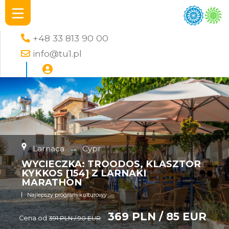
+48 33 813 90 00
info@tu1.pl
Larnaca
→
Cypr
WYCIECZKA: TROODOS, KLASZTOR
KYKKOS [154] Z LARNAKI
MARATHON
Najlepszy program kulturowy
369 PLN / 85 EUR
Cena od
391 PLN / 90 EUR