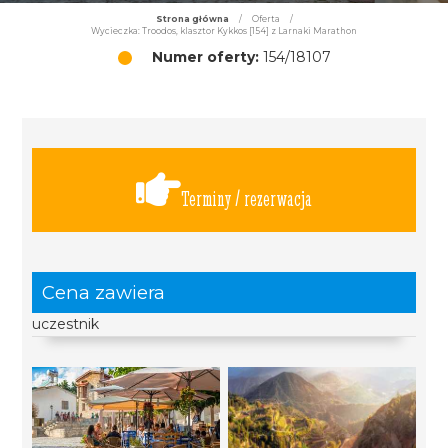
Strona główna
/
Oferta
/
Wycieczka: Troodos, klasztor Kykkos [154] z Larnaki Marathon
Numer oferty:
154/18107
Terminy / rezerwacja
Cena zawiera
uczestnik