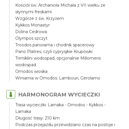
Kościół św. Archanioła Michała z VII wieku ze
słynnymi freskami
Wzgórze z św. Krzyżem
Kykkos Monastyr
Dolina Cedrowa
Olympos szczyt
Troodos panorama i chodnik spacerowy
Pano Platres, czyli cyprysjkie Krupówki
Trimiklini wodospad, opcjonalnie Millomeris
wodospad
Omodos wioska
Winiarnia w Omodos: Lambouri, Gerolamo
HARMONOGRAM WYCIECZKI
Trasa wycieczki: Larnaka - Omodos - Kykkos -
Larnaka
Długość trasy: 210 km
Podczas przejazdu przewidziano czas na postoje i