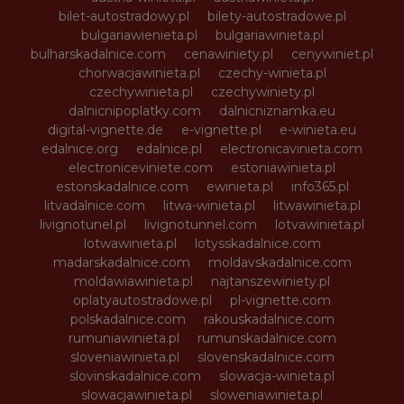
bilet-autostradowy.pl
bilety-autostradowe.pl
bulgariawienieta.pl
bulgariawinieta.pl
bulharskadalnice.com
cenawiniety.pl
cenywiniet.pl
chorwacjawinieta.pl
czechy-winieta.pl
czechywinieta.pl
czechywiniety.pl
dalnicnipoplatky.com
dalnicniznamka.eu
digital-vignette.de
e-vignette.pl
e-winieta.eu
edalnice.org
edalnice.pl
electronicavinieta.com
electroniceviniete.com
estoniawinieta.pl
estonskadalnice.com
ewinieta.pl
info365.pl
litvadalnice.com
litwa-winieta.pl
litwawinieta.pl
livignotunel.pl
livignotunnel.com
lotvawinieta.pl
lotwawinieta.pl
lotysskadalnice.com
madarskadalnice.com
moldavskadalnice.com
moldawiawinieta.pl
najtanszewiniety.pl
oplatyautostradowe.pl
pl-vignette.com
polskadalnice.com
rakouskadalnice.com
rumuniawinieta.pl
rumunskadalnice.com
sloveniawinieta.pl
slovenskadalnice.com
slovinskadalnice.com
slowacja-winieta.pl
slowacjawinieta.pl
sloweniawinieta.pl