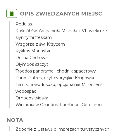
OPIS ZWIEDZANYCH MIEJSC
Pedulas
Kościół św. Archanioła Michała z VII wieku ze
słynnymi freskami
Wzgórze z św. Krzyżem
Kykkos Monastyr
Dolina Cedrowa
Olympos szczyt
Troodos panorama i chodnik spacerowy
Pano Platres, czyli cyprysjkie Krupówki
Trimiklini wodospad, opcjonalnie Millomeris
wodospad
Omodos wioska
Winiarnia w Omodos: Lambouri, Gerolamo
NOTA
Zgodnie z Ustawą o imprezach turystycznych i