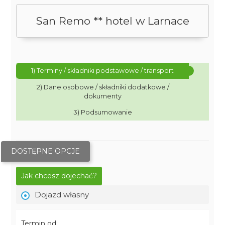
San Remo ** hotel w Larnace
1) Terminy / składniki podstawowe / transport
2) Dane osobowe / składniki dodatkowe /
dokumenty
3) Podsumowanie
DOSTĘPNE OPCJE
Jak chcesz dojechać?
Dojazd własny
Termin od: