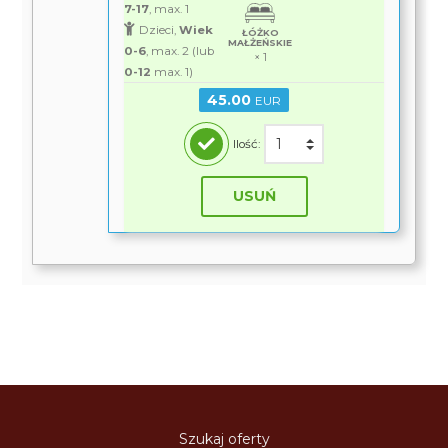
7-17
, max. 1
Dzieci,
Wiek
ŁÓŻKO
MAŁŻEŃSKIE
0-6
, max. 2 (lub
× 1
0-12
max. 1)
45.00
EUR
Ilość:
USUŃ
Szukaj oferty