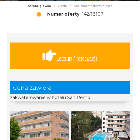
Strona główna
/
Oferta
/
San Remo ** hotel w Larnace
Numer oferty:
142/18107
Terminy / rezerwacja
Cena zawiera
zakwaterowanie w hotelu San Remo