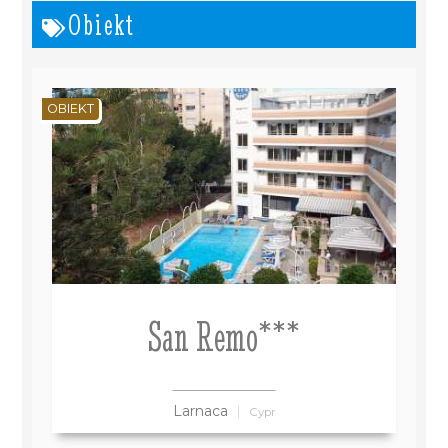
Obiekt
OBIEKT
San Remo***
Larnaca
Cypr