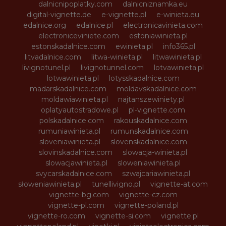
dalnicnipoplatky.com
dalnicniznamka.eu
digital-vignette.de
e-vignette.pl
e-winieta.eu
edalnice.org
edalnice.pl
electronicavinieta.com
electroniceviniete.com
estoniawinieta.pl
estonskadalnice.com
ewinieta.pl
info365.pl
litvadalnice.com
litwa-winieta.pl
litwawinieta.pl
livignotunel.pl
livignotunnel.com
lotvawinieta.pl
lotwawinieta.pl
lotysskadalnice.com
madarskadalnice.com
moldavskadalnice.com
moldawiawinieta.pl
najtanszewiniety.pl
oplatyautostradowe.pl
pl-vignette.com
polskadalnice.com
rakouskadalnice.com
rumuniawinieta.pl
rumunskadalnice.com
sloveniawinieta.pl
slovenskadalnice.com
slovinskadalnice.com
slowacja-winieta.pl
slowacjawinieta.pl
sloweniawinieta.pl
svycarskadalnice.com
szwajcariawinieta.pl
słoweniawinieta.pl
tunellivigno.pl
vignette-at.com
vignette-bg.com
vignette-cz.com
vignette-pl.com
vignette-poland.pl
vignette-ro.com
vignette-si.com
vignette.pl