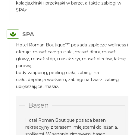
kolacja,drinki i przekąski w barze, a także zabiegi w
SPA>
SPA
Hotel Roman Boutique*** posiada zaplecze wellness i
oferuje: masaż całego ciała, masaż dłoni, masaż
głowy, masaż stóp, masaż szyi, masaż pleców, łaźnię
parową,
body wrapping, peeling ciała, zabiegi na
ciało, depilacja woskiem, zabiegi na twarz, zabiegi
upiększające, masaż.
Basen
Hotel Roman Boutique posiada basen
rekreacyjny z tarasem, miejscami do leżania,
stolikami. W sezonie zimowym, basen