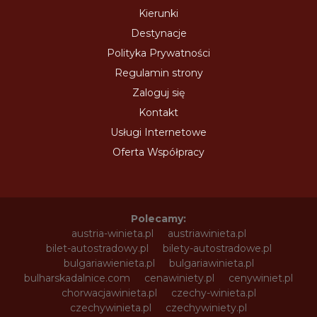
Kierunki
Destynacje
Polityka Prywatności
Regulamin strony
Zaloguj się
Kontakt
Usługi Internetowe
Oferta Współpracy
Polecamy:
austria-winieta.pl
austriawinieta.pl
bilet-autostradowy.pl
bilety-autostradowe.pl
bulgariawienieta.pl
bulgariawinieta.pl
bulharskadalnice.com
cenawiniety.pl
cenywiniet.pl
chorwacjawinieta.pl
czechy-winieta.pl
czechywinieta.pl
czechywiniety.pl