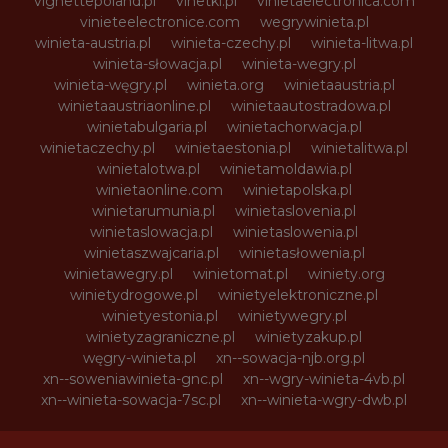
vignettepoland.pl
vinetki.pl
vinietaelectronica.com
vinieteelectronice.com
wegrywinieta.pl
winieta-austria.pl
winieta-czechy.pl
winieta-litwa.pl
winieta-słowacja.pl
winieta-wegry.pl
winieta-węgry.pl
winieta.org
winietaaustria.pl
winietaaustriaonline.pl
winietaautostradowa.pl
winietabulgaria.pl
winietachorwacja.pl
winietaczechy.pl
winietaestonia.pl
winietalitwa.pl
winietalotwa.pl
winietamoldawia.pl
winietaonline.com
winietapolska.pl
winietarumunia.pl
winietaslovenia.pl
winietaslowacja.pl
winietaslowenia.pl
winietaszwajcaria.pl
winietasłowenia.pl
winietawegry.pl
winietomat.pl
winiety.org
winietydrogowe.pl
winietyelektroniczne.pl
winietyestonia.pl
winietywegry.pl
winietyzagraniczne.pl
winietyzakup.pl
węgry-winieta.pl
xn--sowacja-njb.org.pl
xn--soweniawinieta-gnc.pl
xn--wgry-winieta-4vb.pl
xn--winieta-sowacja-7sc.pl
xn--winieta-wgry-dwb.pl