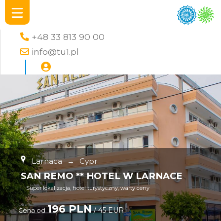
+48 33 813 90 00
info@tu1.pl
Larnaca
→
Cypr
SAN REMO ** HOTEL W LARNACE
Super lokalizacja, hotel turystyczny, warty ceny
196 PLN
/ 45 EUR
Cena od