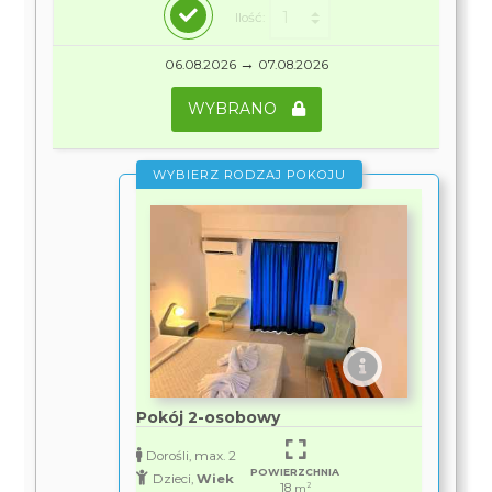
Ilość:
→
06.08.2026
07.08.2026
WYBRANO
WYBIERZ RODZAJ POKOJU
Pokój 2-osobowy
Dorośli, max. 2
POWIERZCHNIA
Dzieci,
Wiek
18
2
m