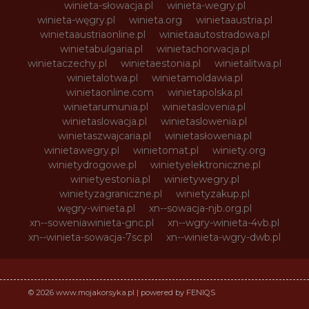
winieta-słowacja.pl
winieta-wegry.pl
winieta-węgry.pl
winieta.org
winietaaustria.pl
winietaaustriaonline.pl
winietaautostradowa.pl
winietabulgaria.pl
winietachorwacja.pl
winietaczechy.pl
winietaestonia.pl
winietalitwa.pl
winietalotwa.pl
winietamoldawia.pl
winietaonline.com
winietapolska.pl
winietarumunia.pl
winietaslovenia.pl
winietaslowacja.pl
winietaslowenia.pl
winietaszwajcaria.pl
winietasłowenia.pl
winietawegry.pl
winietomat.pl
winiety.org
winietydrogowe.pl
winietyelektroniczne.pl
winietyestonia.pl
winietywegry.pl
winietyzagraniczne.pl
winietyzakup.pl
węgry-winieta.pl
xn--sowacja-njb.org.pl
xn--soweniawinieta-gnc.pl
xn--wgry-winieta-4vb.pl
xn--winieta-sowacja-7sc.pl
xn--winieta-wgry-dwb.pl
© 2026 www.mojakorsyka.pl | powered by FENIQS