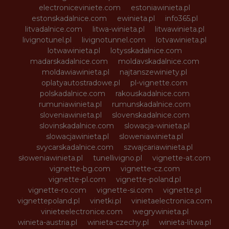
electroniceviniete.com
estoniawinieta.pl
estonskadalnice.com
ewinieta.pl
info365.pl
litvadalnice.com
litwa-winieta.pl
litwawinieta.pl
livignotunel.pl
livignotunnel.com
lotvawinieta.pl
lotwawinieta.pl
lotysskadalnice.com
madarskadalnice.com
moldavskadalnice.com
moldawiawinieta.pl
najtanszewiniety.pl
oplatyautostradowe.pl
pl-vignette.com
polskadalnice.com
rakouskadalnice.com
rumuniawinieta.pl
rumunskadalnice.com
sloveniawinieta.pl
slovenskadalnice.com
slovinskadalnice.com
slowacja-winieta.pl
slowacjawinieta.pl
sloweniawinieta.pl
svycarskadalnice.com
szwajcariawinieta.pl
słoweniawinieta.pl
tunellivigno.pl
vignette-at.com
vignette-bg.com
vignette-cz.com
vignette-pl.com
vignette-poland.pl
vignette-ro.com
vignette-si.com
vignette.pl
vignettepoland.pl
vinetki.pl
vinietaelectronica.com
vinieteelectronice.com
wegrywinieta.pl
winieta-austria.pl
winieta-czechy.pl
winieta-litwa.pl