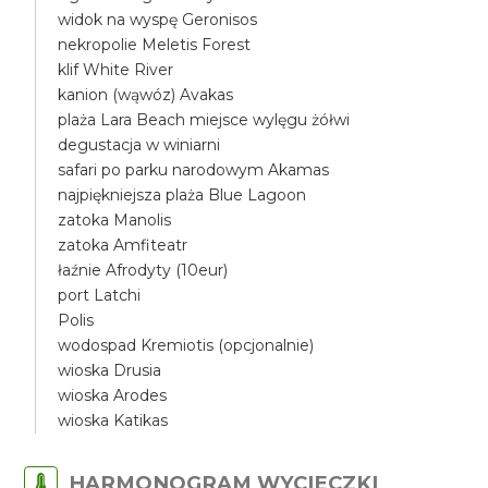
widok na wyspę Geronisos
nekropolie Meletis Forest
klif White River
kanion (wąwóz) Avakas
plaża Lara Beach miejsce wylęgu żółwi
degustacja w winiarni
safari po parku narodowym Akamas
najpiękniejsza plaża Blue Lagoon
zatoka Manolis
zatoka Amfiteatr
łaźnie Afrodyty (10eur)
port Latchi
Polis
wodospad Kremiotis (opcjonalnie)
wioska Drusia
wioska Arodes
wioska Katikas
HARMONOGRAM WYCIECZKI