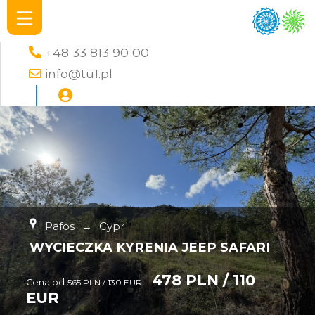
+48 33 813 90 00
info@tu1.pl
Pafos
→
Cypr
WYCIECZKA KYRENIA JEEP SAFARI
478 PLN / 110
Cena od
565 PLN / 130 EUR
EUR