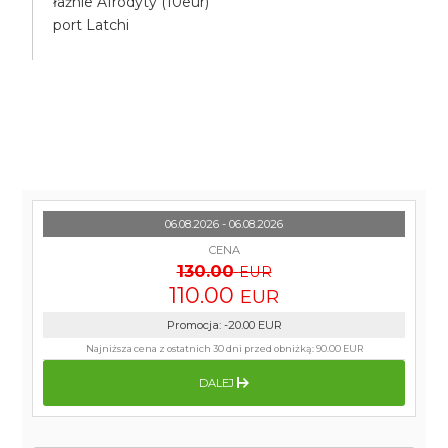
łaźnie Afrodyty (10eur)
port Latchi
06.08.2026 - 06.08.2026
CENA
130.00
EUR
110.00
EUR
Promocja
:
-20.00
EUR
Najniższa cena z ostatnich 30 dni przed obniżką:
90.00 EUR
DALEJ