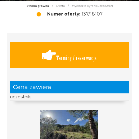
Strona główna
/
Oferta
/
Wycieczka Kyrenia Jeep Safari
Numer oferty:
137/18107
Terminy / rezerwacja
Cena zawiera
uczestnik