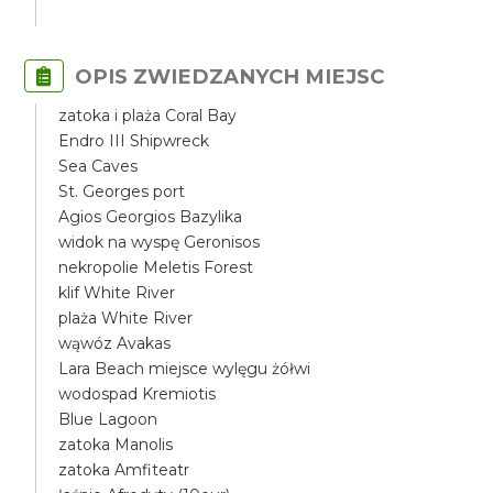
OPIS ZWIEDZANYCH MIEJSC
zatoka i plaża Coral Bay
Endro III Shipwreck
Sea Caves
St. Georges port
Agios Georgios Bazylika
widok na wyspę Geronisos
nekropolie Meletis Forest
klif White River
plaża White River
wąwóz Avakas
Lara Beach miejsce wylęgu żółwi
wodospad Kremiotis
Blue Lagoon
zatoka Manolis
zatoka Amfiteatr