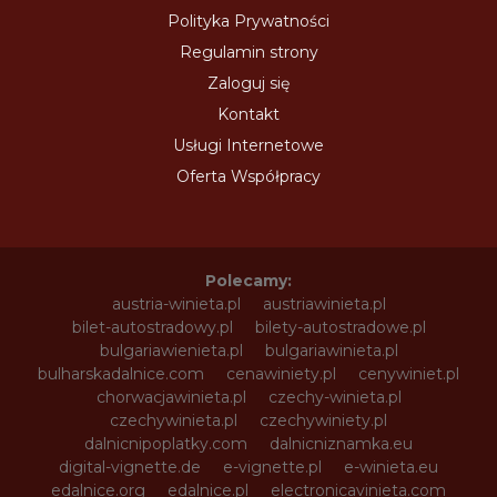
Polityka Prywatności
Regulamin strony
Zaloguj się
Kontakt
Usługi Internetowe
Oferta Współpracy
Polecamy:
austria-winieta.pl
austriawinieta.pl
bilet-autostradowy.pl
bilety-autostradowe.pl
bulgariawienieta.pl
bulgariawinieta.pl
bulharskadalnice.com
cenawiniety.pl
cenywiniet.pl
chorwacjawinieta.pl
czechy-winieta.pl
czechywinieta.pl
czechywiniety.pl
dalnicnipoplatky.com
dalnicniznamka.eu
digital-vignette.de
e-vignette.pl
e-winieta.eu
edalnice.org
edalnice.pl
electronicavinieta.com