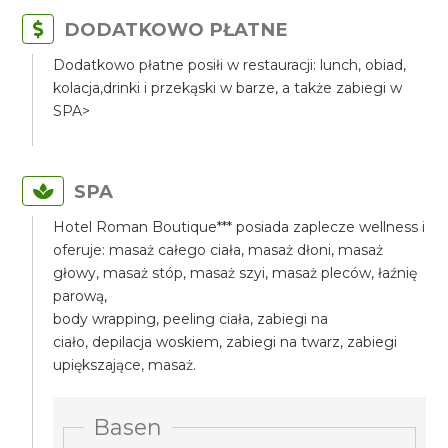
DODATKOWO PŁATNE
Dodatkowo płatne posiłi w restauracji: lunch, obiad,
kolacja,drinki i przekąski w barze, a także zabiegi w
SPA>
SPA
Hotel Roman Boutique*** posiada zaplecze wellness i
oferuje: masaż całego ciała, masaż dłoni, masaż
głowy, masaż stóp, masaż szyi, masaż pleców, łaźnię
parową,
body wrapping, peeling ciała, zabiegi na
ciało, depilacja woskiem, zabiegi na twarz, zabiegi
upiększające, masaż.
Basen