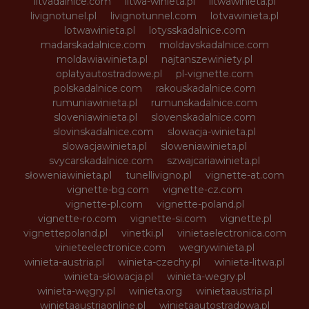
litvadalnice.com
litwa-winieta.pl
litwawinieta.pl
livignotunel.pl
livignotunnel.com
lotvawinieta.pl
lotwawinieta.pl
lotysskadalnice.com
madarskadalnice.com
moldavskadalnice.com
moldawiawinieta.pl
najtanszewiniety.pl
oplatyautostradowe.pl
pl-vignette.com
polskadalnice.com
rakouskadalnice.com
rumuniawinieta.pl
rumunskadalnice.com
sloveniawinieta.pl
slovenskadalnice.com
slovinskadalnice.com
slowacja-winieta.pl
slowacjawinieta.pl
sloweniawinieta.pl
svycarskadalnice.com
szwajcariawinieta.pl
słoweniawinieta.pl
tunellivigno.pl
vignette-at.com
vignette-bg.com
vignette-cz.com
vignette-pl.com
vignette-poland.pl
vignette-ro.com
vignette-si.com
vignette.pl
vignettepoland.pl
vinetki.pl
vinietaelectronica.com
vinieteelectronice.com
wegrywinieta.pl
winieta-austria.pl
winieta-czechy.pl
winieta-litwa.pl
winieta-słowacja.pl
winieta-wegry.pl
winieta-węgry.pl
winieta.org
winietaaustria.pl
winietaaustriaonline.pl
winietaautostradowa.pl