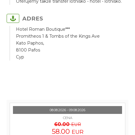
Oferujemy także transfer lotnisko - hotel - lotnisko.
ADRES
Hotel Roman Boutique***
Promitheos 1 & Tombs of the Kings Ave
Kato Paphos,
8100 Pafos
Cyp
08.08.2026 - 09.08.2026
CENA
60.00
EUR
58.00
EUR