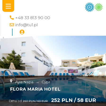
+48 33 813 90 00
info@tu1.pl
Ayia Napa
→
Cypr
FLORA MARIA HOTEL
252 PLN / 58 EUR
Cena od
260 PLN / 60 EUR