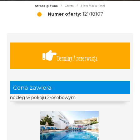
Strona główna
/
Oferta
/
Flora Maria Hotel
Numer oferty:
121/18107
Terminy / rezerwacja
Cena zawiera
nocleg w pokoju 2-osobowym