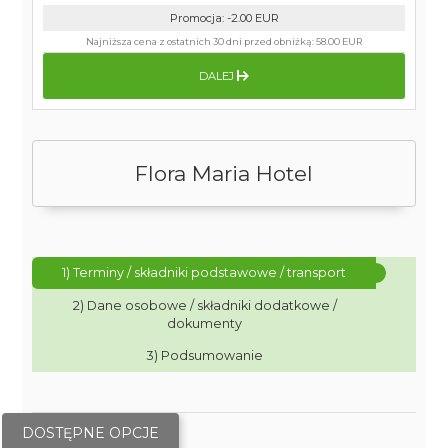
Promocja
:
-2.00
EUR
Najniższa cena z ostatnich 30 dni przed obniżką:
58.00 EUR
DALEJ
Flora Maria Hotel
1) Terminy / składniki podstawowe / transport
2) Dane osobowe / składniki dodatkowe /
dokumenty
3) Podsumowanie
DOSTĘPNE OPCJE