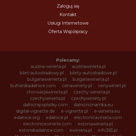
Zaloguj się
Kontakt
Usługi Internetowe
Oferta Współpracy
Polecamy:
austria-winieta.pl
austriawinieta.pl
bilet-autostradowy.pl
bilety-autostradowe.pl
bulgariawienieta.pl
bulgariawinieta.pl
bulharskadalnice.com
cenawiniety.pl
cenywiniet.pl
chorwacjawinieta.pl
czechy-winieta.pl
czechywinieta.pl
czechywiniety.pl
dalnicnipoplatky.com
dalnicniznamka.eu
digital-vignette.de
e-vignette.pl
e-winieta.eu
edalnice.org
edalnice.pl
electronicavinieta.com
electroniceviniete.com
estoniawinieta.pl
estonskadalnice.com
ewinieta.pl
info365.pl