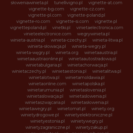
słoweniawinieta.pl
tunellivigno.pl
vignette-at.com
vignette-bg.com
vignette-cz.com
vignette-pl.com
vignette-poland.pl
vignette-ro.com
vignette-si.com
vignette.pl
vignettepoland.pl
vinetki.pl
vinietaelectronica.com
vinieteelectronice.com
wegrywinieta.pl
winieta-austria.pl
winieta-czechy.pl
winieta-litwa.pl
winieta-słowacja.pl
winieta-wegry.pl
winieta-węgry.pl
winieta.org
winietaaustria.pl
winietaaustriaonline.pl
winietaautostradowa.pl
winietabulgaria.pl
winietachorwacja.pl
winietaczechy.pl
winietaestonia.pl
winietalitwa.pl
winietalotwa.pl
winietamoldawia.pl
winietaonline.com
winietapolska.pl
winietarumunia.pl
winietaslovenia.pl
winietaslowacja.pl
winietaslowenia.pl
winietaszwajcaria.pl
winietasłowenia.pl
winietawegry.pl
winietomat.pl
winiety.org
winietydrogowe.pl
winietyelektroniczne.pl
winietyestonia.pl
winietywegry.pl
winietyzagraniczne.pl
winietyzakup.pl