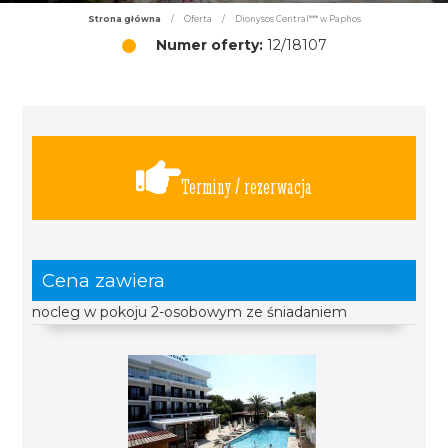
Strona główna
/
Oferta
/
Dionysos Central*** w Paphos
Numer oferty:
12/18107
Terminy / rezerwacja
Cena zawiera
nocleg w pokoju 2-osobowym ze śniadaniem