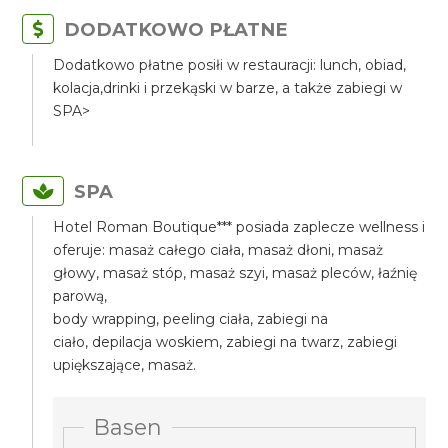
DODATKOWO PŁATNE
Dodatkowo płatne posiłi w restauracji: lunch, obiad,
kolacja,drinki i przekąski w barze, a także zabiegi w
SPA>
SPA
Hotel Roman Boutique*** posiada zaplecze wellness i
oferuje: masaż całego ciała, masaż dłoni, masaż
głowy, masaż stóp, masaż szyi, masaż pleców, łaźnię
parową,
body wrapping, peeling ciała, zabiegi na
ciało, depilacja woskiem, zabiegi na twarz, zabiegi
upiększające, masaż.
Basen