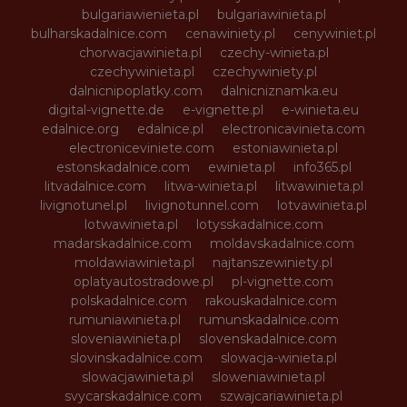
bulgariawienieta.pl
bulgariawinieta.pl
bulharskadalnice.com
cenawiniety.pl
cenywiniet.pl
chorwacjawinieta.pl
czechy-winieta.pl
czechywinieta.pl
czechywiniety.pl
dalnicnipoplatky.com
dalnicniznamka.eu
digital-vignette.de
e-vignette.pl
e-winieta.eu
edalnice.org
edalnice.pl
electronicavinieta.com
electroniceviniete.com
estoniawinieta.pl
estonskadalnice.com
ewinieta.pl
info365.pl
litvadalnice.com
litwa-winieta.pl
litwawinieta.pl
livignotunel.pl
livignotunnel.com
lotvawinieta.pl
lotwawinieta.pl
lotysskadalnice.com
madarskadalnice.com
moldavskadalnice.com
moldawiawinieta.pl
najtanszewiniety.pl
oplatyautostradowe.pl
pl-vignette.com
polskadalnice.com
rakouskadalnice.com
rumuniawinieta.pl
rumunskadalnice.com
sloveniawinieta.pl
slovenskadalnice.com
slovinskadalnice.com
slowacja-winieta.pl
slowacjawinieta.pl
sloweniawinieta.pl
svycarskadalnice.com
szwajcariawinieta.pl