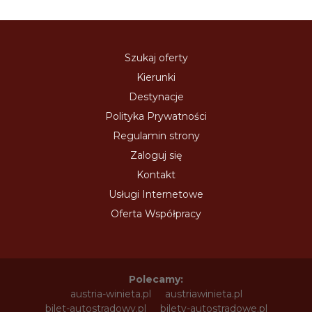
Szukaj oferty
Kierunki
Destynacje
Polityka Prywatności
Regulamin strony
Zaloguj się
Kontakt
Usługi Internetowe
Oferta Współpracy
Polecamy:
austria-winieta.pl
austriawinieta.pl
bilet-autostradowy.pl
bilety-autostradowe.pl