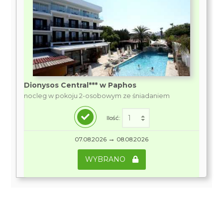
Dionysos Central*** w Paphos
nocleg w pokoju 2-osobowym ze śniadaniem
Ilość:
→
07.08.2026
08.08.2026
WYBRANO