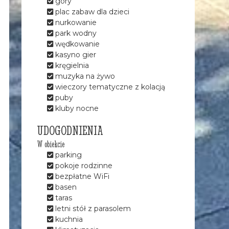
góry
plac zabaw dla dzieci
nurkowanie
park wodny
wędkowanie
kasyno gier
kręgielnia
muzyka na żywo
wieczory tematyczne z kolacją
puby
kluby nocne
UDOGODNIENIA
W obiekcie
parking
pokoje rodzinne
bezpłatne WiFi
basen
taras
letni stół z parasolem
kuchnia