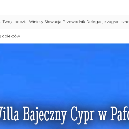
t
Twoja poczta
Winiety
Słowacja
Przewodnik
Delegacje zagraniczn
g obiektów
illa Bajeczny Cypr w Paf