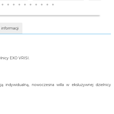
 informacji
elnicy EXO VRISI.
ą indywidualną, nowoczesna willa w eksluzywnej dzielnicy